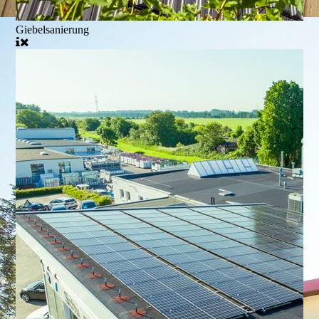
Giebelsanierung